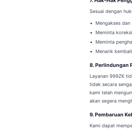
7. Hak-Hak Peng
Sesuai dengan huku
Mengakses dan m
Meminta koreksi
Meminta penghap
Menarik kembali
8. Perlindungan 
Layanan 999ZK tida
tidak secara seng
kami telah mengump
akan segera mengha
9. Pembaruan Keb
Kami dapat memper