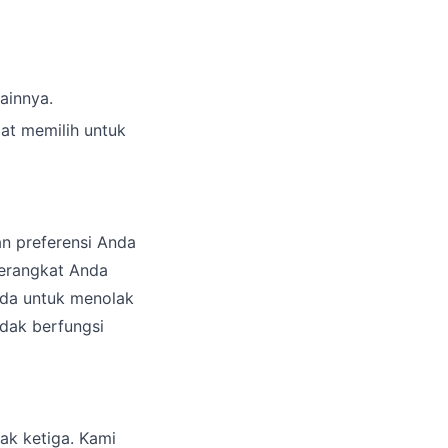
ainnya.
at memilih untuk
n preferensi Anda
erangkat Anda
nda untuk menolak
dak berfungsi
ak ketiga. Kami