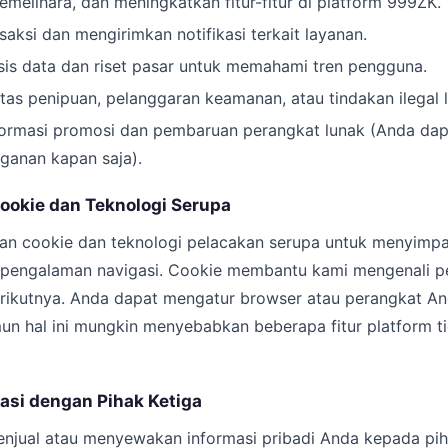
melihara, dan meningkatkan fitur-fitur di platform 999ZK.
aksi dan mengirimkan notifikasi terkait layanan.
sis data dan riset pasar untuk memahami tren pengguna.
tas penipuan, pelanggaran keamanan, atau tindakan ilegal l
ormasi promosi dan pembaruan perangkat lunak (Anda dap
gganan kapan saja).
ookie dan Teknologi Serupa
 cookie dan teknologi pelacakan serupa untuk menyimpa
pengalaman navigasi. Cookie membantu kami mengenali p
rikutnya. Anda dapat mengatur browser atau perangkat A
n hal ini mungkin menyebabkan beberapa fitur platform ti
masi dengan Pihak Ketiga
enjual atau menyewakan informasi pribadi Anda kepada pih