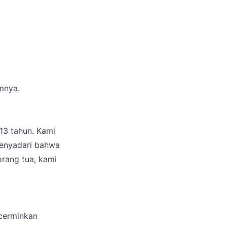
mnya.
13 tahun. Kami
menyadari bahwa
orang tua, kami
ncerminkan