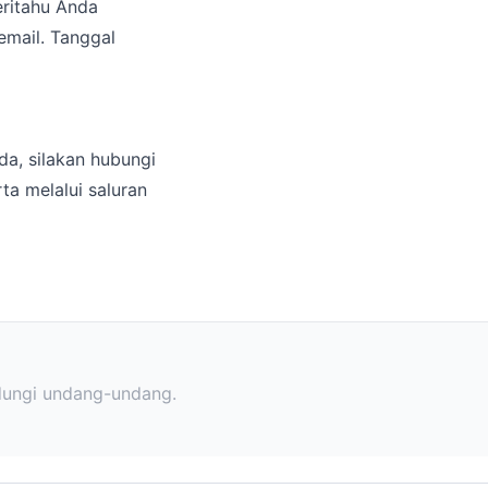
ritahu Anda
 email. Tanggal
da, silakan hubungi
ta melalui saluran
ndungi undang-undang.