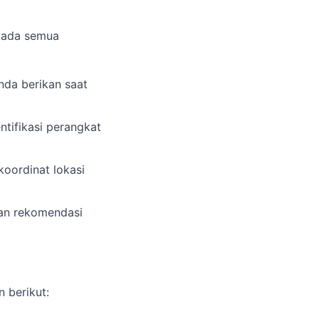
pada semua
da berikan saat
ntifikasi perangkat
koordinat lokasi
kan rekomendasi
 berikut: