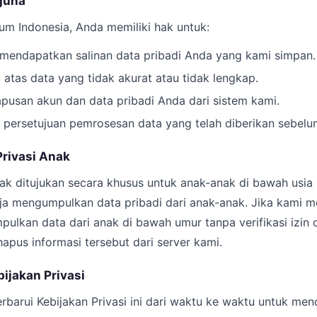
guna
m Indonesia, Anda memiliki hak untuk:
endapatkan salinan data pribadi Anda yang kami simpan.
 atas data yang tidak akurat atau tidak lengkap.
usan akun dan data pribadi Anda dari sistem kami.
 persetujuan pemrosesan data yang telah diberikan sebelu
Privasi Anak
k ditujukan secara khusus untuk anak-anak di bawah usia 
aja mengumpulkan data pribadi dari anak-anak. Jika kami 
ulkan data dari anak di bawah umur tanpa verifikasi izin 
pus informasi tersebut dari server kami.
ijakan Privasi
barui Kebijakan Privasi ini dari waktu ke waktu untuk me