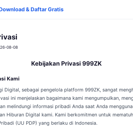
Download & Daftar Gratis
ivasi
2026-08-08
Kebijakan Privasi 999ZK
asi Kami
gi Digital, sebagai pengelola platform 999ZK, sangat mengh
rivasi ini menjelaskan bagaimana kami mengumpulkan, men
n melindungi informasi pribadi Anda saat Anda mengguna
dan Hiburan Digital kami. Kami berkomitmen untuk memat
ribadi (UU PDP) yang berlaku di Indonesia.