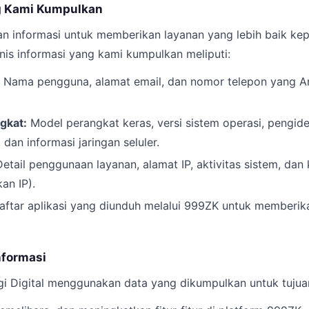
ng Kami Kumpulkan
 informasi untuk memberikan layanan yang lebih baik ke
is informasi yang kami kumpulkan meliputi:
Nama pengguna, alamat email, dan nomor telepon yang An
gkat:
Model perangkat keras, versi sistem operasi, pengide
 dan informasi jaringan seluler.
etail penggunaan layanan, alamat IP, aktivitas sistem, dan 
an IP).
ftar aplikasi yang diunduh melalui 999ZK untuk memberi
nformasi
gi Digital menggunakan data yang dikumpulkan untuk tujuan